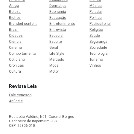
Artigo
Dermatips
Música
Beleza
Economia
Paladar
Bichos
Educação
Política
Branded content
Entretenimento
Publieditorial
Brasil
Entrevista
Religião
Cidades
Especial
Saúde
Ciência
Esporte
Segurança
Cinema
Geral
Sociedade
Comportamento
Life Style
Tecnologia
Cotidiano
Mercado
Turismo
Crônicas
Moda
Vinhos
Cultura
Motor
Revista Leia
Fale conosco
Anúncie
Rua João Valdino, N01, Coronel Borges
Cachoeiro de Itapemirim - ES
CEP: 29306-010