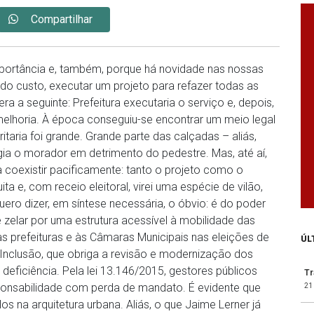
Compartilhar
importância e, também, porque há novidade nas nossas
 todo custo, executar um projeto para refazer todas as
a a seguinte: Prefeitura executaria o serviço e, depois,
melhoria. À época conseguiu-se encontrar um meio legal
taria foi grande. Grande parte das calçadas – aliás,
legia o morador em detrimento do pedestre. Mas, até aí,
coexistir pacificamente: tanto o projeto como o
ta e, com receio eleitoral, virei uma espécie de vilão,
ero dizer, em síntese necessária, o óbvio: é do poder
 zelar por uma estrutura acessível à mobilidade das
s prefeituras e às Câmaras Municipais nas eleições de
ÚL
 Inclusão, que obriga a revisão e modernização dos
ficiência. Pela lei 13.146/2015, gestores públicos
T
ponsabilidade com perda de mandato. É evidente que
21
s na arquitetura urbana. Aliás, o que Jaime Lerner já