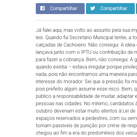
Compartilhar
Compartilhar
Já falei aqui, mas volto ao assunto pela sua 
leis. Quando fui Secretário Municipal tentei, a
calçadas de Cachoeiro. Não consegui. A ideia er
lançava junto com o IPTU ou contribuição de 
para fazer a cobrança. Bem, não consegui. A gri
quando existia – estava irregular porque privi
nada, pois não encontramos uma maneira para 
interesse do morador. Sei que a pressão foi mui
pois prefeito algum assume esse risco. Bem, qu
público a responsabilidade de mudar, adaptar e
pessoas nas cidades. No mínimo, candidatos à
outubro deveriam estar muito atentos à Lei de
espaços reservados a pedestres, com ou sem de
tornam passíveis de punição por crime de res
chegou ao fim a era do predomínios dos veículo