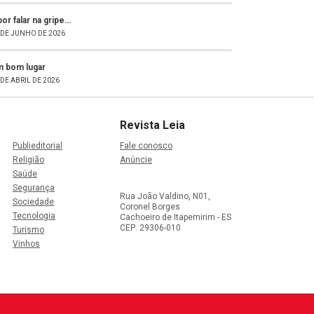
por falar na gripe…
 DE JUNHO DE 2026
 bom lugar
 DE ABRIL DE 2026
Revista Leia
Publieditorial
Fale conosco
Religião
Anúncie
Saúde
Segurança
Rua João Valdino, N01,
Sociedade
Coronel Borges
Tecnologia
Cachoeiro de Itapemirim - ES
CEP: 29306-010
Turismo
Vinhos