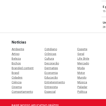
E 
15
Um
28
Notícias
Ambiente
Cotidiano
Esporte
Artigo
Crônicas
Geral
Beleza
Cultura
Life Style
Bichos
Decoração
Mercado
Branded content
Dermatips
Moda
Brasil
Economia
Motor
Cidades
Educação
Mundo
Ciência
Entretenimento
Música
Cinema
Entrevista
Paladar
Comportamento
Especial
Política
BAIXE NOSSO APLICATIVO GRÁTIS!