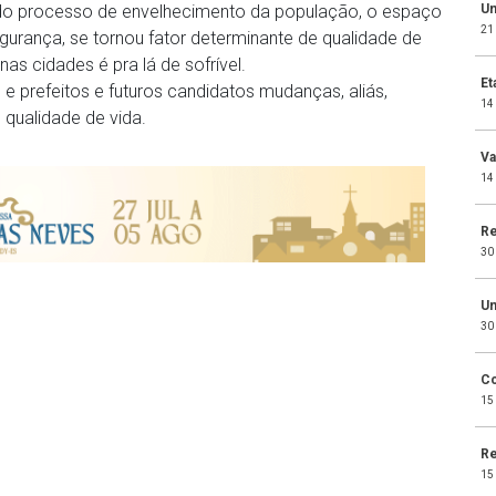
Um
do processo de envelhecimento da população, o espaço
21
urança, se tornou fator determinante de qualidade de
as cidades é pra lá de sofrível.
Et
e prefeitos e futuros candidatos mudanças, aliás,
14
qualidade de vida.
Va
14
Re
30
Um
30
Co
15
Re
15