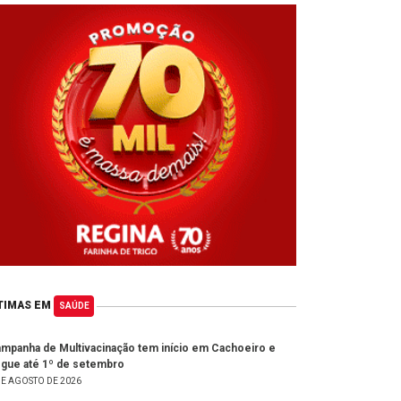
TIMAS EM
SAÚDE
mpanha de Multivacinação tem início em Cachoeiro e
gue até 1º de setembro
DE AGOSTO DE 2026