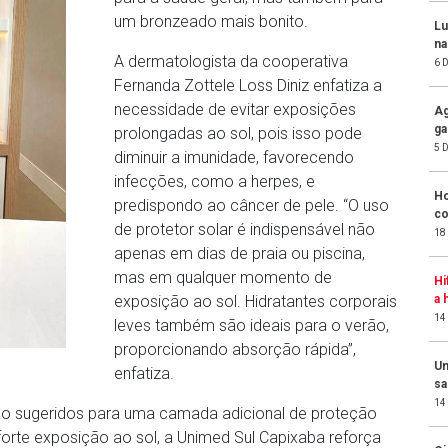
um bronzeado mais bonito.
Lu
na
A dermatologista da cooperativa
6 
Fernanda Zottele Loss Diniz enfatiza a
necessidade de evitar exposições
Ag
ga
prolongadas ao sol, pois isso pode
5 
diminuir a imunidade, favorecendo
infecções, como a herpes, e
Ho
predispondo ao câncer de pele. “O uso
co
de protetor solar é indispensável não
18
apenas em dias de praia ou piscina,
mas em qualquer momento de
Hi
a 
exposição ao sol. Hidratantes corporais
14
leves também são ideais para o verão,
proporcionando absorção rápida”,
Un
enfatiza.
sa
14
o sugeridos para uma camada adicional de proteção
orte exposição ao sol, a Unimed Sul Capixaba reforça