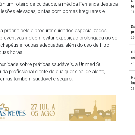
Ci
 Em um roteiro de cuidados, a médica Fernanda destaca
te
esões elevadas, pintas com bordas irregulares e
14
Di
 a própria pele e procurar cuidados especializados
pr
 preventivas incluem evitar exposição prolongada ao sol
26
, chapéus e roupas adequadas, além do uso de filtro
duas horas.
CE
co
23
nidade sobre práticas saudáveis, a Unimed Sul
a profissional diante de qualquer sinal de alerta,
Ho
, mas também saudável e seguro.
lu
21