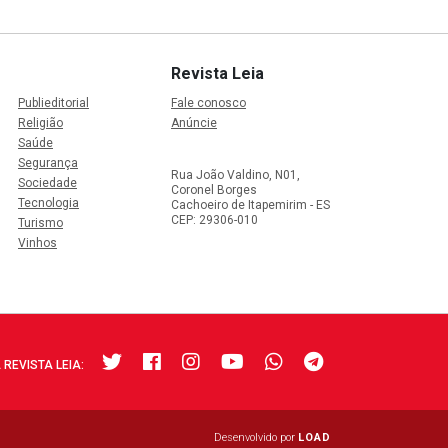
Revista Leia
Publieditorial
Fale conosco
Religião
Anúncie
Saúde
Segurança
Rua João Valdino, N01,
Sociedade
Coronel Borges
Tecnologia
Cachoeiro de Itapemirim - ES
CEP: 29306-010
Turismo
Vinhos
 REVISTA LEIA:
Desenvolvido por
LOAD