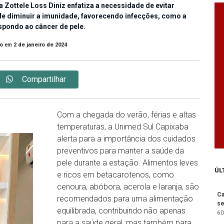
Zottele Loss Diniz enfatiza a necessidade de evitar
de diminuir a imunidade, favorecendo infecções, como a
spondo ao câncer de pele.
o
em
2 de janeiro de 2024
Compartilhar
Com a chegada do verão, férias e altas
temperaturas, a Unimed Sul Capixaba
alerta para a importância dos cuidados
preventivos para manter a saúde da
pele durante a estação. Alimentos leves
ÚL
e ricos em betacarotenos, como
cenoura, abóbora, acerola e laranja, são
Ca
recomendados para uma alimentação
se
equilibrada, contribuindo não apenas
6 
para a saúde geral, mas também para