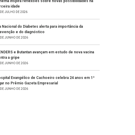
nema inspira reflexões sobre novas possibilidades na
rceira idade
 DE JULHO DE 2026
a Nacional do Diabetes alerta para importância da
evenção e do diagnóstico
 DE JUNHO DE 2026
NDERS e Butantan avançam em estudo de nova vacina
ntra a gripe
 DE JUNHO DE 2026
spital Evangélico de Cachoeiro celebra 24 anos em 1º
gar no Prêmio Gazeta Empresarial
 DE JUNHO DE 2026