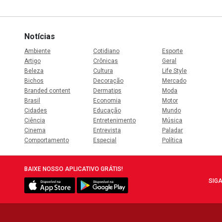
Notícias
Ambiente
Cotidiano
Esporte
Artigo
Crônicas
Geral
Beleza
Cultura
Life Style
Bichos
Decoração
Mercado
Branded content
Dermatips
Moda
Brasil
Economia
Motor
Cidades
Educação
Mundo
Ciência
Entretenimento
Música
Cinema
Entrevista
Paladar
Comportamento
Especial
Política
BAIXE NOSSO APLICATIVO GRÁTIS!
SIGA