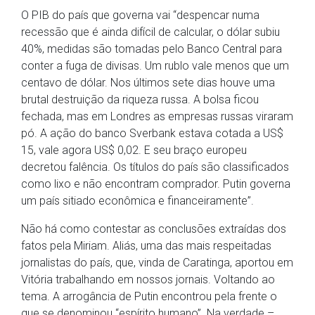
O PIB do país que governa vai “despencar numa
recessão que é ainda difícil de calcular, o dólar subiu
40%, medidas são tomadas pelo Banco Central para
conter a fuga de divisas. Um rublo vale menos que um
centavo de dólar. Nos últimos sete dias houve uma
brutal destruição da riqueza russa. A bolsa ficou
fechada, mas em Londres as empresas russas viraram
pó. A ação do banco Sverbank estava cotada a US$
15, vale agora US$ 0,02. E seu braço europeu
decretou falência. Os títulos do país são classificados
como lixo e não encontram comprador. Putin governa
um país sitiado econômica e financeiramente”.
Não há como contestar as conclusões extraídas dos
fatos pela Miriam. Aliás, uma das mais respeitadas
jornalistas do país, que, vinda de Caratinga, aportou em
Vitória trabalhando em nossos jornais. Voltando ao
tema. A arrogância de Putin encontrou pela frente o
que se denominou “espírito humano”. Na verdade –