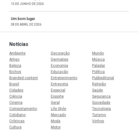
15 DE JUNHO DE 2026
Um bom lugar
28 DE ABRIL DE 2026
Notícias
Ambiente
Decoração
Mundo
Artigo
Dermatips
Música
Beleza
Economia
Paladar
Bichos
Educação
Política
Branded content
Entretenimento
Publieditorial
Brasil
Entrevista
Religião
Cidades
Especial
Saúde
Ciência
Esporte
Segurança
Cinema
Geral
Sociedade
Comportamento
Life Style
Tecnologia
Cotidiano
Mercado
Turismo
Crônicas
Moda
Vinhos
Cultura
Motor