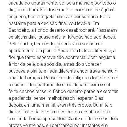
sacada do apartamento, sol pela manhã e por todo o
dia, não faltará. Ela disse mais: o consumo de água é
pequeno, basta regá-la uma vez por semana. Foi o
bastante para a decisão final, vou levá-la. Em
Cachoeiro, a flor do deserto desabrochará. Passaram-
se alguns dias, quase mês, a floração não aconteceu.
Pela manhã, bem cedo, procurava a sacada do
apartamento e a planta. Apesar da beleza diferente, a
flor que tanto esperava não acontecia. Com angústia
à flor da pele, dia após dia, antes do alvorecer,
buscava a planta e nada diferente encontrava: nenhum
sinal da floração. Pensei em desistir, mas logo retornei
à sacada do apartamento e me deparei com o sol
forte cachoeirense. A flor do deserto parecia exercitar
a paciência, pensei melhor, resolvi esperar. Dias
depois, em uma manhã, eram três brotos. Durante o
dia: sol forte. À noite um dos brotos desabrochou e
uma linda flor se apresentou. Diante da flor e seus dois
brotos vermelhos, eu permaneci por instantes em