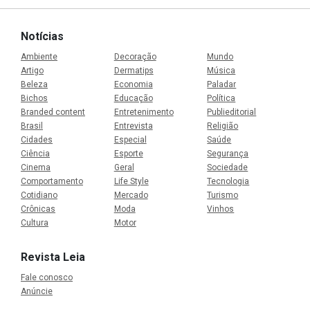
Notícias
Ambiente
Decoração
Mundo
Artigo
Dermatips
Música
Beleza
Economia
Paladar
Bichos
Educação
Política
Branded content
Entretenimento
Publieditorial
Brasil
Entrevista
Religião
Cidades
Especial
Saúde
Ciência
Esporte
Segurança
Cinema
Geral
Sociedade
Comportamento
Life Style
Tecnologia
Cotidiano
Mercado
Turismo
Crônicas
Moda
Vinhos
Cultura
Motor
Revista Leia
Fale conosco
Anúncie