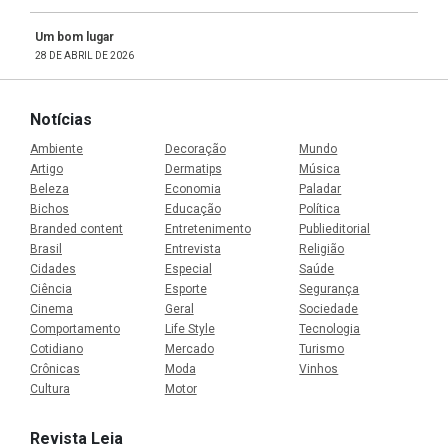
Um bom lugar
28 DE ABRIL DE 2026
Notícias
Ambiente
Decoração
Mundo
Artigo
Dermatips
Música
Beleza
Economia
Paladar
Bichos
Educação
Política
Branded content
Entretenimento
Publieditorial
Brasil
Entrevista
Religião
Cidades
Especial
Saúde
Ciência
Esporte
Segurança
Cinema
Geral
Sociedade
Comportamento
Life Style
Tecnologia
Cotidiano
Mercado
Turismo
Crônicas
Moda
Vinhos
Cultura
Motor
Revista Leia