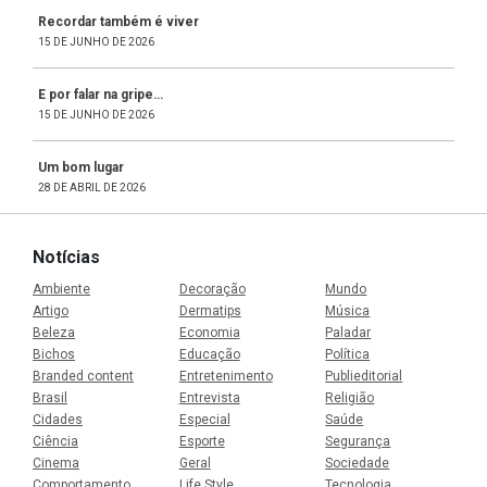
Recordar também é viver
15 DE JUNHO DE 2026
E por falar na gripe…
15 DE JUNHO DE 2026
Um bom lugar
28 DE ABRIL DE 2026
Notícias
Ambiente
Decoração
Mundo
Artigo
Dermatips
Música
Beleza
Economia
Paladar
Bichos
Educação
Política
Branded content
Entretenimento
Publieditorial
Brasil
Entrevista
Religião
Cidades
Especial
Saúde
Ciência
Esporte
Segurança
Cinema
Geral
Sociedade
Comportamento
Life Style
Tecnologia