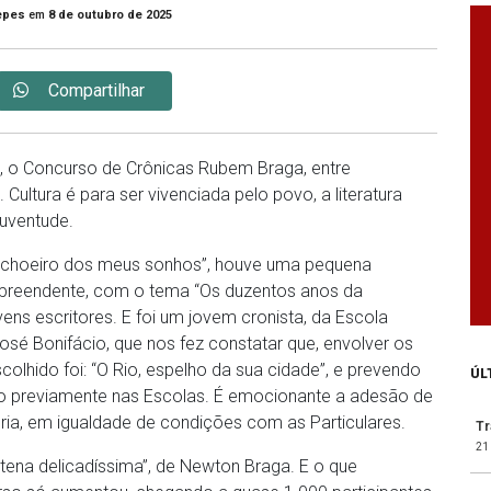
epes
em
8 de outubro de 2025
Compartilhar
, o Concurso de Crônicas Rubem Braga, entre
 Cultura é para ser vivenciada pelo povo, a literatura
juventude.
achoeiro dos meus sonhos”, houve uma pequena
rpreendente, com o tema “Os duzentos anos da
ens escritores. E foi um jovem cronista, da Escola
José Bonifácio, que nos fez constatar que, envolver os
olhido foi: “O Rio, espelho da sua cidade”, e prevendo
ÚL
ado previamente nas Escolas. É emocionante a adesão de
eria, em igualdade de condições com as Particulares.
T
21
ntena delicadíssima”, de Newton Braga. E o que