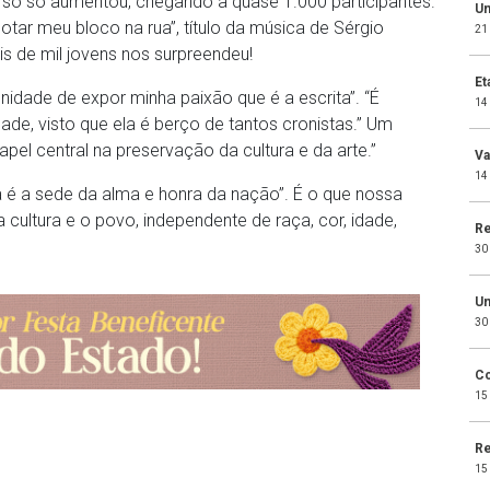
o só aumentou, chegando a quase 1.000 participantes.
Um
otar meu bloco na rua”, título da música de Sérgio
21
s de mil jovens nos surpreendeu!
Et
unidade de expor minha paixão que é a escrita”. “É
14
ade, visto que ela é berço de tantos cronistas.” Um
pel central na preservação da cultura e da arte.”
Va
14
 é a sede da alma e honra da nação”. É o que nossa
 cultura e o povo, independente de raça, cor, idade,
Re
30
Um
30
Co
15
Re
15