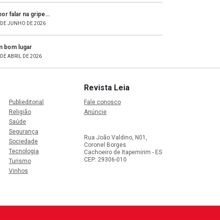
por falar na gripe…
 DE JUNHO DE 2026
 bom lugar
 DE ABRIL DE 2026
Revista Leia
Publieditorial
Fale conosco
Religião
Anúncie
Saúde
Segurança
Rua João Valdino, N01,
Sociedade
Coronel Borges
Tecnologia
Cachoeiro de Itapemirim - ES
CEP: 29306-010
Turismo
Vinhos