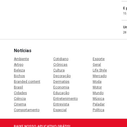
E 
15
Um
28
Notícias
Ambiente
Cotidiano
Esporte
Artigo
Crônicas
Geral
Beleza
Cultura
Life Style
Bichos
Decoração
Mercado
Branded content
Dermatips
Moda
Brasil
Economia
Motor
Cidades
Educação
Mundo
Ciência
Entretenimento
Música
Cinema
Entrevista
Paladar
Comportamento
Especial
Política
BAIXE NOSSO APLICATIVO GRÁTIS!