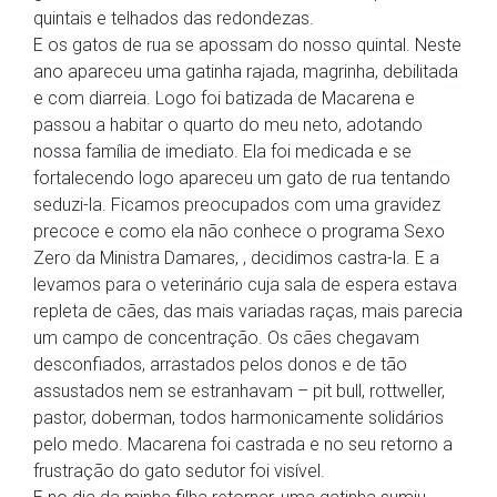
quintais e telhados das redondezas.
E os gatos de rua se apossam do nosso quintal. Neste
ano apareceu uma gatinha rajada, magrinha, debilitada
e com diarreia. Logo foi batizada de Macarena e
passou a habitar o quarto do meu neto, adotando
nossa família de imediato. Ela foi medicada e se
fortalecendo logo apareceu um gato de rua tentando
seduzi-la. Ficamos preocupados com uma gravidez
precoce e como ela não conhece o programa Sexo
Zero da Ministra Damares, , decidimos castra-la. E a
levamos para o veterinário cuja sala de espera estava
repleta de cães, das mais variadas raças, mais parecia
um campo de concentração. Os cães chegavam
desconfiados, arrastados pelos donos e de tão
assustados nem se estranhavam – pit bull, rottweller,
pastor, doberman, todos harmonicamente solidários
pelo medo. Macarena foi castrada e no seu retorno a
frustração do gato sedutor foi visível.