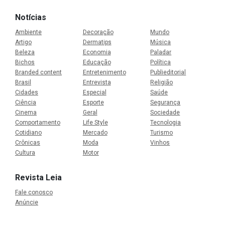
Notícias
Ambiente
Decoração
Mundo
Artigo
Dermatips
Música
Beleza
Economia
Paladar
Bichos
Educação
Política
Branded content
Entretenimento
Publieditorial
Brasil
Entrevista
Religião
Cidades
Especial
Saúde
Ciência
Esporte
Segurança
Cinema
Geral
Sociedade
Comportamento
Life Style
Tecnologia
Cotidiano
Mercado
Turismo
Crônicas
Moda
Vinhos
Cultura
Motor
Revista Leia
Fale conosco
Anúncie