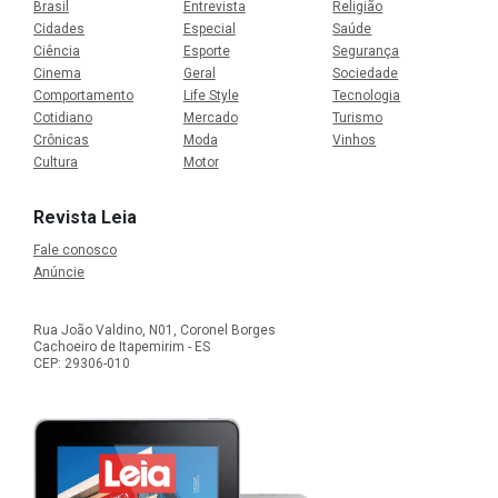
Brasil
Entrevista
Religião
Cidades
Especial
Saúde
Ciência
Esporte
Segurança
Cinema
Geral
Sociedade
Comportamento
Life Style
Tecnologia
Cotidiano
Mercado
Turismo
Crônicas
Moda
Vinhos
Cultura
Motor
Revista Leia
Fale conosco
Anúncie
Rua João Valdino, N01, Coronel Borges
Cachoeiro de Itapemirim - ES
CEP: 29306-010