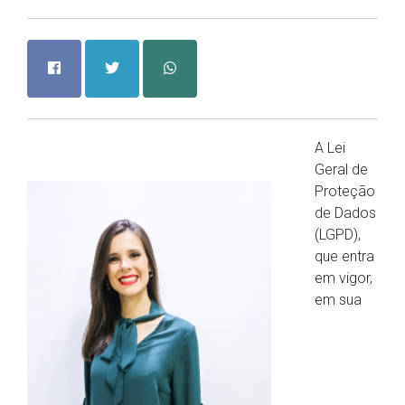
A Lei
Geral de
Proteção
de Dados
(LGPD),
que entra
em vigor,
em sua