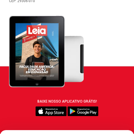
CEP: 29306-010
BAIXE NOSSO APLICATIVO GRÁTIS!
SIGA REVISTA LEIA: