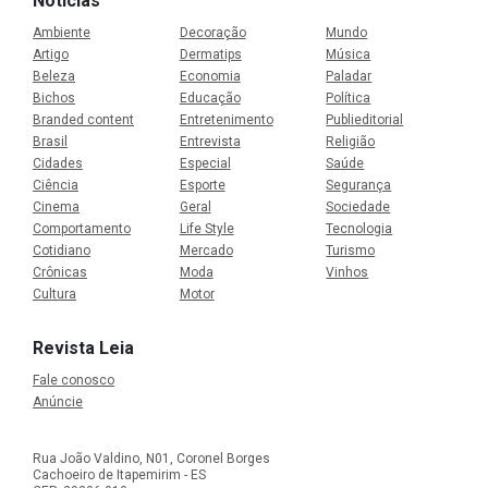
Notícias
Ambiente
Decoração
Mundo
Artigo
Dermatips
Música
Beleza
Economia
Paladar
Bichos
Educação
Política
Branded content
Entretenimento
Publieditorial
Brasil
Entrevista
Religião
Cidades
Especial
Saúde
Ciência
Esporte
Segurança
Cinema
Geral
Sociedade
Comportamento
Life Style
Tecnologia
Cotidiano
Mercado
Turismo
Crônicas
Moda
Vinhos
Cultura
Motor
Revista Leia
Fale conosco
Anúncie
Rua João Valdino, N01, Coronel Borges
Cachoeiro de Itapemirim - ES